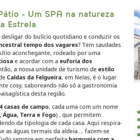
Pátio - Um SPA na natureza
a Estrela
desligar do bulício quotidiano e conduzir os
ncestral tempo dos vagares
? Tem saudades
sítio aconchegante, rodeado por uma
ciosa
e acordar com a
euforia dos
ntão, a nossa unidade de turismo de
estilo
 de
Caldas da Felgueira
, em Nelas, é o lugar
nte cosy, saboreando não só a gastronomia
isagística desta região.
4 casas de campo
, cada uma com um nome
, Água, Terra e Fogo
) , que permitem
ndo da tipologia de cada casa. Aqui respira-
se as águas termais da aldeia…. fazem-se
 Tudo sempre em perfeita
harmonia com a