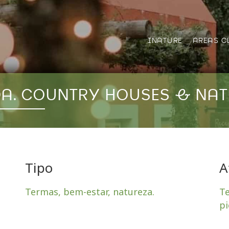
INATURE
AREAS C
DA. COUNTRY HOUSES & NA
Tipo
A
Termas, bem-estar, natureza.
Te
pi