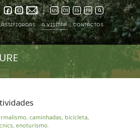
EN
DE
ES
FR
LASSIFICADAS
A VISITAR
CONTACTOS
TURE
tividades
rmalismo, caminhadas, bicicleta,
cnics, enoturismo.