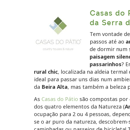
Casas do 
da Serra d
Tem vontade de 
passos até ao
a
de dormir num 
paisagem silen
passarinhos
? E
rural chic
, localizada na aldeia termal
ideal para passar uns dias num ambie
da
Beira Alta
, mas também a beleza pa
As
Casas do Pátio
são compostas por
dos quatro elementos da Natureza (
Ar
ocupação para 2 ou 4 pessoas, depende
se o ar puro da natureza, descobrem-
caminhadas ou passeios de bicicleta!