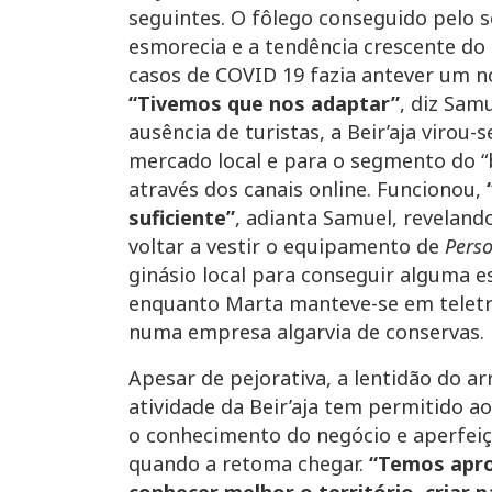
seguintes. O fôlego conseguido pelo s
esmorecia e a tendência crescente d
casos de COVID 19 fazia antever um no
“Tivemos que nos adaptar”
, diz Samu
ausência de turistas, a Beir’aja virou-s
mercado local e para o segmento do 
através dos canais online. Funcionou,
suficiente”
, adianta Samuel, reveland
voltar a vestir o equipamento de
Perso
ginásio local para conseguir alguma e
enquanto Marta manteve-se em teletr
numa empresa algarvia de conservas.
Apesar de pejorativa, a lentidão do a
atividade da Beir’aja tem permitido a
o conhecimento do negócio e aperfeiç
quando a retoma chegar.
“Temos apro