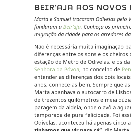
BEIR'AJA AOS NOVOS
Marta e Samuel trocaram Odivelas pelo V
fundaram a
Beir’aja
. Conheça os primeiro
migração da cidade para os arredores da
Não é necessária muita imaginação p
diferenças entre os sons e os cheiros 
estação de Metro de Odivelas, e os da
Senhora da Póvoa
, no concelho de
Pen
entender as diferenças dos dois locais
anos, conhece-as bem. Sempre que as
Marta apanhava o autocarro de Lisboa
de trezentos quilómetros e meia dúzia
paragem da aldeia, onde o avô a agu
temporada de pura felicidade. Foi ass
Odivelas, aconteceu há apenas cinco 
tínhamos que vir para cá”
, diz Mart