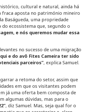
stórico, cultural e natural, ainda há
 a fraca aposta no património mineiro
a da Baságueda, uma propriedade
o do ecossistema que, segundo o
assagem, e nós queremos mudar essa
levantes no sucesso de uma migração
aqui e do avô Fites Cameira ter sido
enciais parceiros”
, explica Samuel.
garrar a retoma do setor, assim que
tividades em que os visitantes podem
 tem já uma oferta bem composta de
stem algumas dúvidas, mas para o
22”
, diz Samuel. Mas, seja qual for o