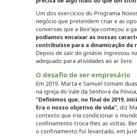
precisa de algo mais do que um sítio
Um dos exercícios do Programa Novos 
negócio que pretendem criar e as opor
conversas que a Beir’aja começou a g
podíamos encaixar as nossas caract
contribuísse para a dinamização da 
Depois de sair do ginásio ingressou n
adequado para atividades ao ar livre.
O desafio de ser empresário
Em 2019, Marta e Samuel tomam duas d
na igreja do Vale da Senhora da Póvoa
“Definimos que, no final de 2019, in
Era o nosso objetivo de vida”
, diz M
contexto que iria condicionar o mundo
confinamento troca-lhes as voltas. B
o confinamento foi levantado, em Jun