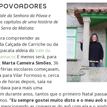
 POVOADORES
ale da Senhora da Póvoa e
s capítulos de uma história de
 Serra da Malcata.
ara compreender as
da Calçada de Carriche ou da
 pacata aldeia do
Vale da
amacor
. E menos será, para
.
Marta Cameira Simões
, 36
 férias escolares começavam,
 para Vilar Formoso e, cerca
 de horas depois, saía na
ardava para mais uma
im durante anos, tantos que o primeiro Natal passad
anos.
“Eu sempre gostei muito disto e o meu avô s
a, mencionando as conversas do avô com ela e o ain