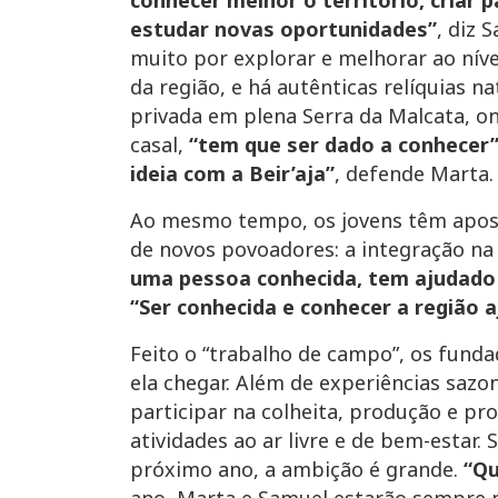
conhecer melhor o território, criar p
estudar novas oportunidades”
, diz 
muito por explorar e melhorar ao níve
da região, e há autênticas relíquias 
privada em plena Serra da Malcata, o
casal,
“tem que ser dado a conhecer
ideia com a Beir’aja”
, defende Marta.
Ao mesmo tempo, os jovens têm apos
de novos povoadores: a integração na
uma pessoa conhecida, tem ajudado 
“Ser conhecida e conhecer a região 
Feito o “trabalho de campo”, os funda
ela chegar. Além de experiências sazon
participar na colheita, produção e p
atividades ao ar livre e de bem-estar
próximo ano, a ambição é grande.
“Qu