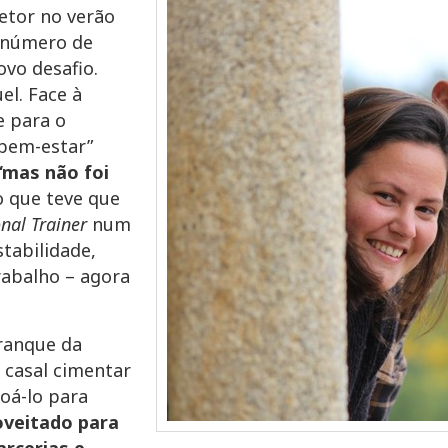
etor no verão
o número de
vo desafio.
el. Face à
e para o
“bem-estar”
“mas não foi
o que teve que
nal Trainer
num
stabilidade,
abalho – agora
rranque da
o casal cimentar
oá-lo para
veitado para