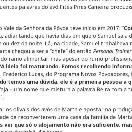
uentes palavras do avô Fites Pires Cameira produzi
o Vale da Senhora da Póvoa teve início em 2017.
“Co
a, adiantando que havia dias em que o Samuel saia d
ou dez da noite. Lá, na cidade, Samuel trabalhava n
arta chegou a ser a “chefe” do então
Personal Trainer
do ramo alimentar, mas apesar do rumo profissiona
“A ideia foi maturando. Fomos recolhendo infor
a. Frederico Lucas, do Programa Novos Povoadores,
ndo temos uma dúvida, ele é a primeira pessoa a
’aja – um nome que mistura a palavra Beira com a 
”,
itar os olivais dos avós de Marta e apostar na produç
idade de reconverterem uma casa da família de Mar
os ver que só o alojamento não era suficiente, m