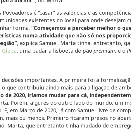
 para dormir”
, diz Marta.
Povoadores é “casar” as valências e as competênci
tunidades existentes no local para onde desejam cr
anhar forma.
“Começamos a perceber melhor o que
erísticas numa atividade que não só nos propor
região”
, explica Samuel. Marta tinha, entretanto, g
a
Gleba
, uma padaria lisboeta de pão
premium
, e o
P
ecisões importantes. A primeira foi a formalizaçã
, o que contribuiu ainda mais para a ligação de amb
ício de 2020, iríamos mudar para cá, independente
arta. Porém, algures do outro lado do mundo, um 
. E, em Março de 2020, já com Samuel livre de comp
em, mais ou menos. Primeiro ficaram presos no apa
ho, Marta, que entretanto tinha mudado de emprego,