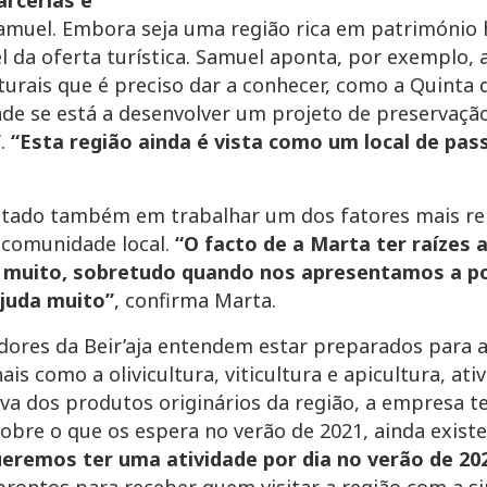
arcerias e
Samuel. Embora seja uma região rica em património hi
l da oferta turística. Samuel aponta, por exemplo,
naturais que é preciso dar a conhecer, como a Quint
nde se está a desenvolver um projeto de preservaçã
”
.
“Esta região ainda é vista como um local de p
tado também em trabalhar um dos fatores mais re
 comunidade local.
“O facto de a Marta ter raízes 
muito, sobretudo quando nos apresentamos a pot
ajuda muito”
, confirma Marta.
dores da Beir’aja entendem estar preparados para a
ais como a olivicultura, viticultura e apicultura, a
rova dos produtos originários da região, a empresa
. Sobre o que os espera no verão de 2021, ainda exi
eremos ter uma atividade por dia no verão de 20