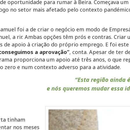
la de oportunidade para rumar à Beira. Começava um
logo no setor mais afetado pelo contexto pandémico
Samuel foi a de criar o negócio em modo de Empres
amuel, a rir. Ambas opções têm prós e contras. Cri
s de apoio à criação do próprio emprego. E foi est
conseguimos a aprovação”
, conta. Apesar de ter d
grama proporciona um apoio até três anos, o que r
o zero e num contexto adverso para a atividade.
“Esta região ainda 
e nós queremos mudar essa ide
rta tinham
rentar nos meses