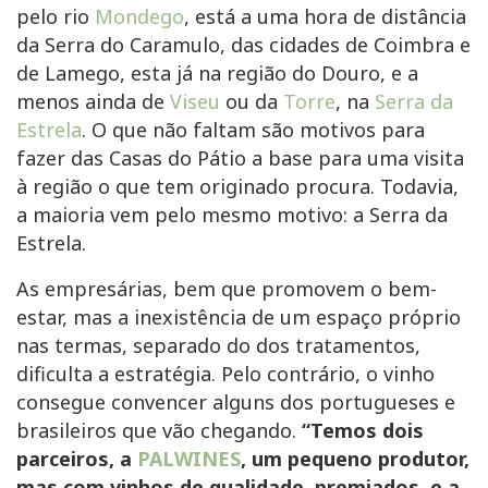
pelo rio
Mondego
, está a uma hora de distância
da Serra do Caramulo, das cidades de Coimbra e
de Lamego, esta já na região do Douro, e a
menos ainda de
Viseu
ou da
Torre
, na
Serra da
Estrela
. O que não faltam são motivos para
fazer das Casas do Pátio a base para uma visita
à região o que tem originado procura. Todavia,
a maioria vem pelo mesmo motivo: a Serra da
Estrela.
As empresárias, bem que promovem o bem-
estar, mas a inexistência de um espaço próprio
nas termas, separado do dos tratamentos,
dificulta a estratégia. Pelo contrário, o vinho
consegue convencer alguns dos portugueses e
brasileiros que vão chegando.
“Temos dois
parceiros, a
PALWINES
, um pequeno produtor,
mas com vinhos de qualidade, premiados, e a