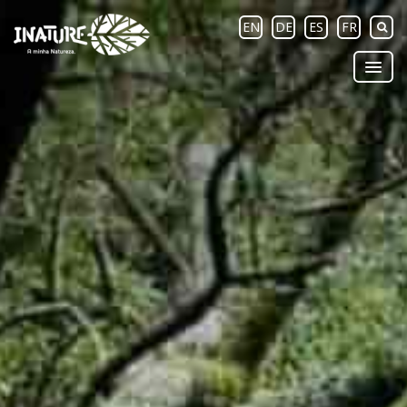
EN
DE
ES
FR