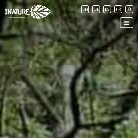
EN
DE
ES
FR