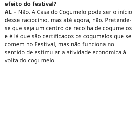
efeito do festival?
AL
– Não. A Casa do Cogumelo pode ser o início
desse raciocínio, mas até agora, não. Pretende-
se que seja um centro de recolha de cogumelos
e é lá que são certificados os cogumelos que se
comem no Festival, mas não funciona no
sentido de estimular a atividade económica à
volta do cogumelo.
"O cogumelo pode ter um impacto muito
grande na economia local, diria que até
semelhante ao impacto da cereja, porque
embora não seja produzido em volume, é
um produto de elevado valor
acrescentado", "Nando"Tavares.
O facto de não poder ser cultivado dificulta a