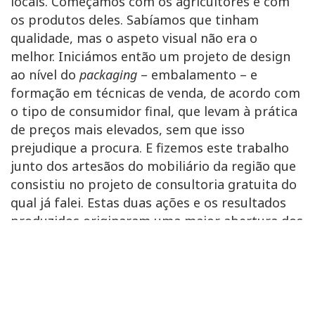
locais. Começámos com os agricultores e com
os produtos deles. Sabíamos que tinham
qualidade, mas o aspeto visual não era o
melhor. Iniciámos então um projeto de design
ao nível do
packaging
– embalamento – e
formação em técnicas de venda, de acordo com
o tipo de consumidor final, que levam à prática
de preços mais elevados, sem que isso
prejudique a procura. E fizemos este trabalho
junto dos artesãos do mobiliário da região que
consistiu no projeto de consultoria gratuita do
qual já falei. Estas duas ações e os resultados
produzidos originaram uma maior abertura dos
agentes económicos locais ao nosso trabalho, e
conseguimos que eles vejam as coisas de
maneira diferente, mais orientada para o
negócio e a valorização dos produtos locais.