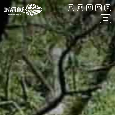
EN
DE
ES
FR