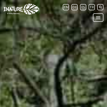
EN
DE
ES
FR