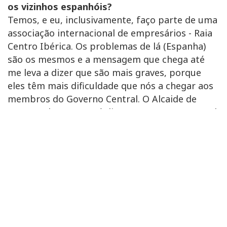
os vizinhos espanhóis?
Temos, e eu, inclusivamente, faço parte de uma
associação internacional de empresários - Raia
Centro Ibérica. Os problemas de lá (Espanha)
são os mesmos e a mensagem que chega até
me leva a dizer que são mais graves, porque
eles têm mais dificuldade que nós a chegar aos
membros do Governo Central. O Alcaide de
Fuentes de Oñoro até diz que o governo central
só conhece Espanha até Salamanca. É uma
declaração que espelha a condição de abandono
e esquecimento do poder central espanhol. Há
uma cumplicidade entre os dois territórios.
H
á alguma estratégia comum?
Sim, pretende-se implementar a Eurocidade,
que consiste num agrupamento europeu de
cooperação territorial. O Município de Almeida,