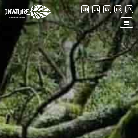
EN
DE
ES
FR