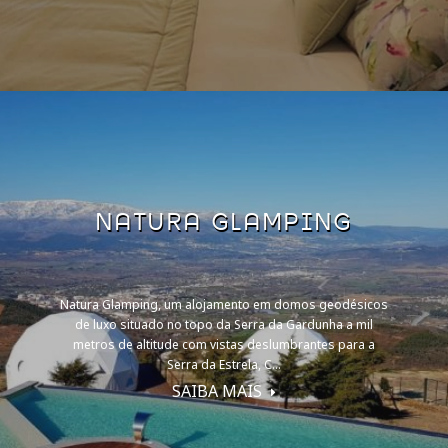
NATURA GLAMPING
Natura Glamping, um alojamento em domos geodésicos
de luxo situado no topo da Serra da Gardunha a mil
metros de altitude com vistas deslumbrantes para a
Serra da Estrela, C...
SAIBA MAIS