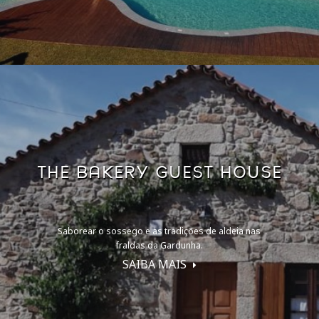
THE BAKERY GUEST HOUSE
Saborear o sossego e as tradições de aldeia nas
fraldas da Gardunha.
SAIBA MAIS