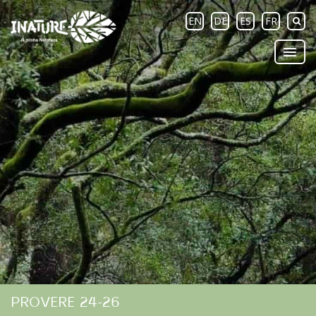
EN
DE
ES
FR
PROVERE 24-26