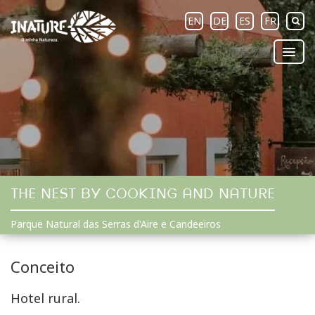
EN
DE
ES
FR
THE NEST BY COOKING AND NATURE
Parque Natural das Serras d'Aire e Candeeiros
Conceito
Hotel rural.