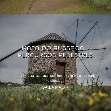
MATA DO BUSSACO -
PERCURSOS PEDESTRES
Uma floresta luxuriante, Moinhos de vento e uma livraria
no Mondego.
SAIBA MAIS