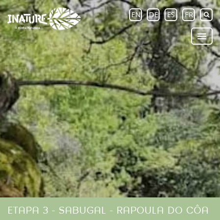
EN
DE
ES
FR
ETAPA 3 - SABUGAL - RAPOULA DO CÔA