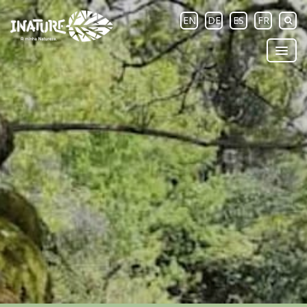
EN
DE
ES
FR