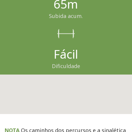
65m
Subida acum.
Fácil
Dificuldade
NOTA
Os caminhos dos percursos e a sinalética