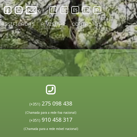
EN
DE
ES
FR
LASSIFICADAS
A VISITAR
CONTACTOS
275 098 438
(+351)
(Chamada para a rede fixa nacional)
910 458 317
(+351)
(Chamada para a rede móvel nacional)