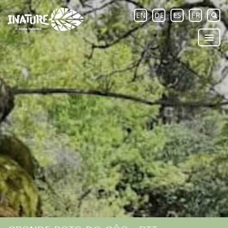
EN
DE
ES
FR