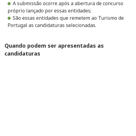
A submissão ocorre após a abertura de concurso
próprio lançado por essas entidades;
São essas entidades que remetem ao Turismo de
Portugal as candidaturas selecionadas.
Quando podem ser apresentadas as
candidaturas
De acordo com as regras do programa, todas as
candidaturas podem ser apresentadas
a partir
de 1 de setembro do ano anterior ao da
realização do evento
.
Fonte e fotos
Turismo de Portugal, iNature | abril 2026.