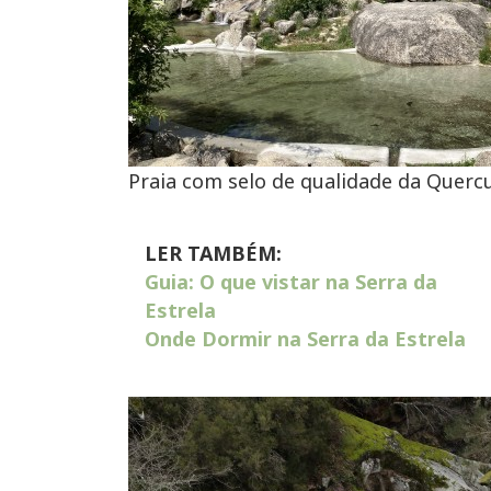
Praia com selo de qualidade da Quercu
LER TAMBÉM:
Guia: O que vistar na Serra da
Estrela
Onde Dormir na Serra da Estrela