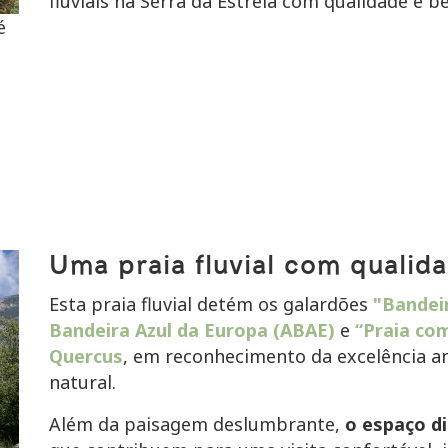
fluviais na Serra da Estrela com qualidade e be
é
Uma praia fluvial com qualid
Esta praia fluvial detém os galardões
"Bandei
Bandeira Azul da Europa (ABAE)
e
“Praia co
Quercus
, em reconhecimento da excelência a
natural.
Além da paisagem deslumbrante,
o espaço di