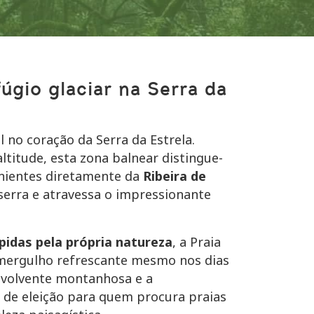
fúgio glaciar na Serra da
 no coração da Serra da Estrela.
altitude, esta zona balnear distingue-
enientes diretamente da
Ribeira de
 serra e atravessa o impressionante
lpidas pela própria natureza
, a Praia
e mergulho refrescante mesmo nos dias
envolvente montanhosa e a
 de eleição para quem procura praias