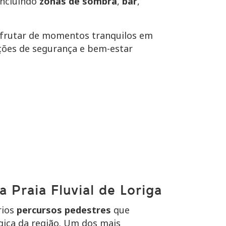
incluindo
zonas de sombra
,
bar
,
sfrutar de momentos tranquilos em
ções de segurança e bem-estar
a Praia Fluvial de Loriga
rios
percursos pedestres
que
gica da região. Um dos mais