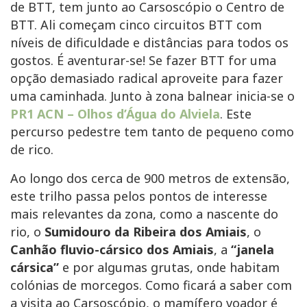
de BTT, tem junto ao Carsoscópio o Centro de
BTT. Ali começam cinco circuitos BTT com
níveis de dificuldade e distâncias para todos os
gostos. É aventurar-se! Se fazer BTT for uma
opção demasiado radical aproveite para fazer
uma caminhada. Junto à zona balnear inicia-se o
PR1 ACN – Olhos d’Água do Alviela
. Este
percurso pedestre tem tanto de pequeno como
de rico.
Ao longo dos cerca de 900 metros de extensão,
este trilho passa pelos pontos de interesse
mais relevantes da zona, como a nascente do
rio, o
Sumidouro da Ribeira dos Amiais
, o
Canhão fluvio-cársico dos Amiais
, a
“janela
cársica”
e por algumas grutas, onde habitam
colónias de morcegos. Como ficará a saber com
a visita ao Carsoscópio, o mamífero voador é