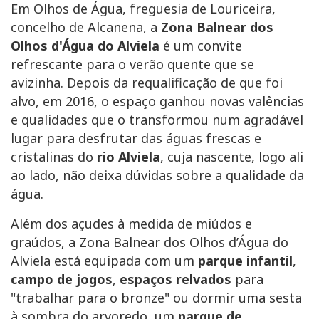
Em Olhos de Água, freguesia de Louriceira,
concelho de Alcanena, a
Zona Balnear dos
Olhos d'Água do Alviela
é um convite
refrescante para o verão quente que se
avizinha. Depois da requalificação de que foi
alvo, em 2016, o espaço ganhou novas valências
e qualidades que o transformou num agradável
lugar para desfrutar das águas frescas e
cristalinas do
rio Alviela
, cuja nascente, logo ali
ao lado, não deixa dúvidas sobre a qualidade da
água.
Além dos açudes à medida de miúdos e
graúdos, a Zona Balnear dos Olhos d’Água do
Alviela está equipada com um
parque infantil
,
campo de jogos
,
espaços relvados
para
"trabalhar para o bronze" ou dormir uma sesta
à sombra do arvoredo, um
parque de