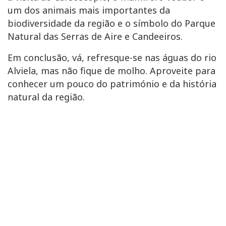
um dos animais mais importantes da
biodiversidade da região e o símbolo do Parque
Natural das Serras de Aire e Candeeiros.
Em conclusão, vá, refresque-se nas águas do rio
Alviela, mas não fique de molho. Aproveite para
conhecer um pouco do património e da história
natural da região.
@iNature. Fotos Município de Alcannena. Julho 2024.
Edifício Biblioteca Municipal
Eugénio de Andrade
Rua Conselheiro José Alves Monteiro