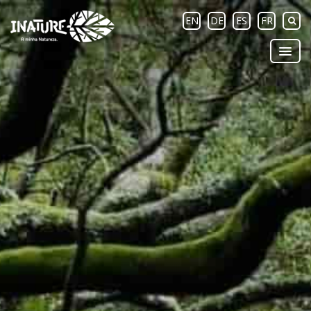
EN
DE
ES
FR