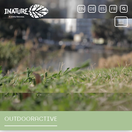
EN
DE
ES
FR
OUTDOORACTIVE