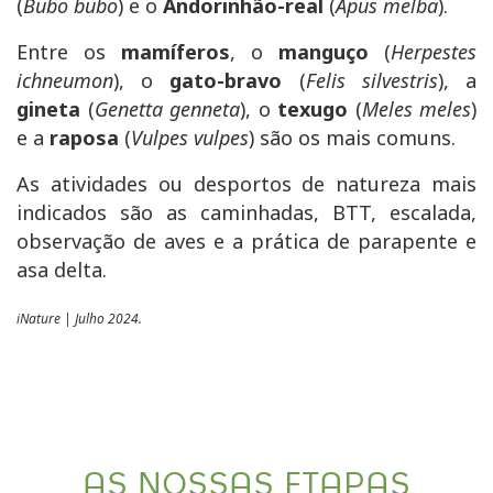
(
Bubo bubo
) e o
Andorinhão-real
(
Apus melba
).
Entre os
mamíferos
, o
manguço
(
Herpestes
ichneumon
), o
gato-bravo
(
Felis silvestris
), a
gineta
(
Genetta genneta
), o
texugo
(
Meles meles
)
e a
raposa
(
Vulpes vulpes
) são os mais comuns.
As atividades ou desportos de natureza mais
indicados são as caminhadas, BTT, escalada,
observação de aves e a prática de parapente e
asa delta.
iNature | Julho 2024.
AS NOSSAS ETAPAS