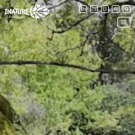
EN
DE
ES
FR