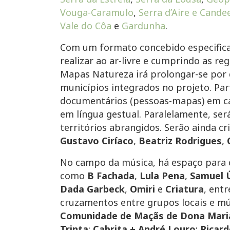
Vouga-Caramulo
,
Serra d’Aire e Cande
Vale do Côa
e
Gardunha
.
Com um formato concebido especific
realizar ao ar-livre e cumprindo as r
Mapas Natureza irá prolongar-se por d
municípios integrados no projeto. Par
documentários (pessoas-mapas) em ca
em língua gestual. Paralelamente, ser
territórios abrangidos. Serão ainda 
Gustavo Ciríaco
,
Beatriz Rodrigues
,
No campo da música, há espaço para
como
B Fachada
,
Lula Pena
,
Samuel 
Dada Garbeck
,
Omiri
e
Criatura
, ent
cruzamentos entre grupos locais e mú
Comunidade de Maçãs de Dona Mari
Trinta
;
Cabrita + André Louro
;
Ricar