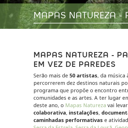
MAPAS NATUREZA - 
MAPAS NATUREZA - P
EM VEZ DE PAREDES
Serão mais de
50 artistas
, da música 
percorrerem dez destinos naturais p
programa que propõe o encontro entr
comunidades e as artes. A ter lugar e
deste ano, o
Mapas Natureza
vai leva
colaborativa
,
instalações
,
document
caminhadas performativas
e ativida
Serra da Estrela
,
Serra da Lousã
,
Geop