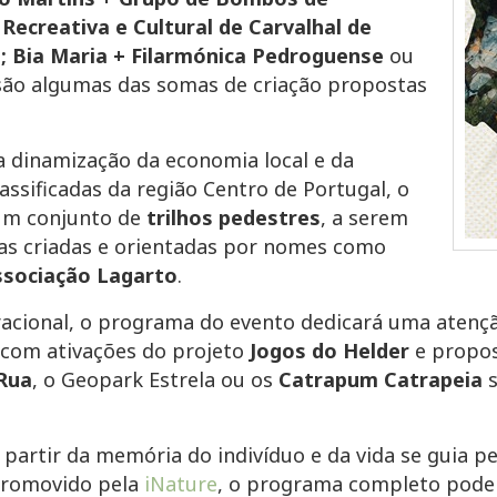
Recreativa e Cultural de Carvalhal de
; Bia Maria + Filarmónica Pedroguense
ou
ão algumas das somas de criação propostas
a dinamização da economia local e da
lassificadas da região Centro de Portugal, o
 um conjunto de
trilhos pedestres
, a serem
as criadas e orientadas por nomes como
ssociação Lagarto
.
cional, o programa do evento dedicará uma atenção
s com ativações do projeto
Jogos do Helder
e propos
 Rua
, o Geopark Estrela ou os
Catrapum Catrapeia
s
 partir da memória do indivíduo e da vida se guia pe
Promovido pela
iNature
, o programa completo pode