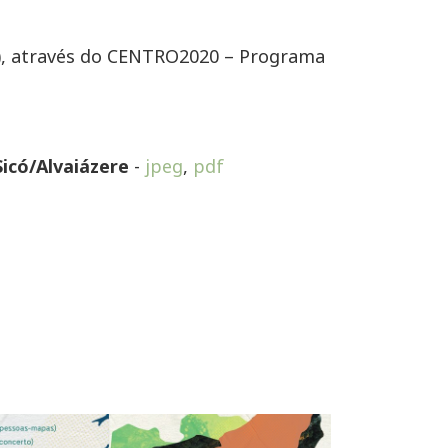
), através do CENTRO2020 – Programa
icó/Alvaiázere
-
jpeg
,
pdf