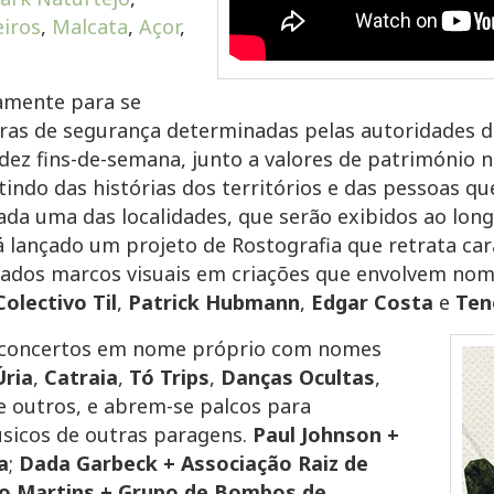
eiros
,
Malcata
,
Açor
,
amente para se
egras de segurança determinadas pelas autoridades 
ez fins-de-semana, junto a valores de património nat
tindo das histórias dos territórios e das pessoas q
da uma das localidades, que serão exibidos ao lon
á lançado um projeto de Rostografia que retrata car
criados marcos visuais em criações que envolvem n
Colectivo Til
,
Patrick Hubmann
,
Edgar Costa
e
Ten
 concertos em nome próprio com nomes
Úria
,
Catraia
,
Tó Trips
,
Danças Ocultas
,
re outros, e abrem-se palcos para
sicos de outras paragens.
Paul Johnson +
a
;
Dada Garbeck + Associação Raiz de
do Martins + Grupo de Bombos de