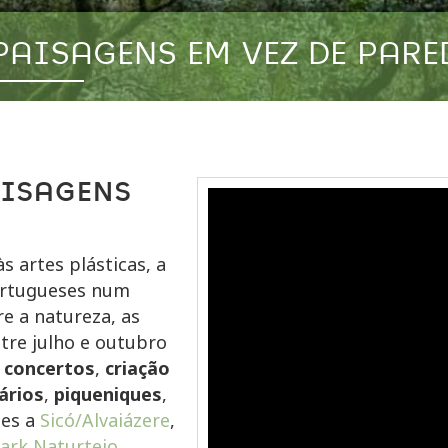
PAISAGENS EM VEZ DE PARE
AISAGENS
às artes plásticas, a
ortugueses num
e a natureza, as
ntre julho e outubro
r
concertos
,
criação
ários
,
piqueniques
,
des a
Sicó/Alvaiázere
,
ark Naturtejo
,